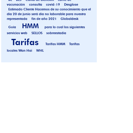
vacunación
consulta
covid-19
Desglose
Estimado Cliente Hacemos de su conocimiento que el
día 20 de junio será día no laborable para nuestra
representada
fin de año 2021
Globaldesk
HMM
Guía
para lo cual los siguientes
servicios web
SELLOS
sobreestadia
Tarifas
Tarifas HMM
Tarifas
locales Wan Hai
WHL