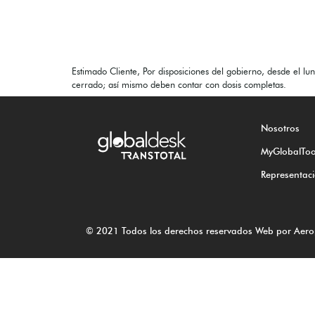
Estimado Cliente, Por disposiciones del gobierno, desde el lu
cerrado; así mismo deben contar con dosis completas.
Nosotros
MyGlobalToo
Representac
© 2021 Todos los derechos reservados Web por
Aero