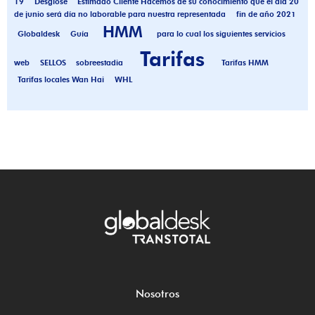
19
Desglose
Estimado Cliente Hacemos de su conocimiento que el día 20
de junio será día no laborable para nuestra representada
fin de año 2021
HMM
Globaldesk
Guía
para lo cual los siguientes servicios
Tarifas
web
SELLOS
sobreestadia
Tarifas HMM
Tarifas locales Wan Hai
WHL
Nosotros