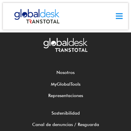
COMUNICADO ACTUALIZACIÓN DE RECARGOS DE
SOBREESTADÍA EXPORTACIÓN HMM CO., LTD.
COMUNICADO-ACTUALIZACION-DE-RECARGOS-POR-SOBREESTADIA-EXPORTACION-HMM-
CO.-LTD.
Descarga
Nosotros
MyGlobalTools
Representaciones
Sostenibilidad
Canal de denuncias / Resguarda